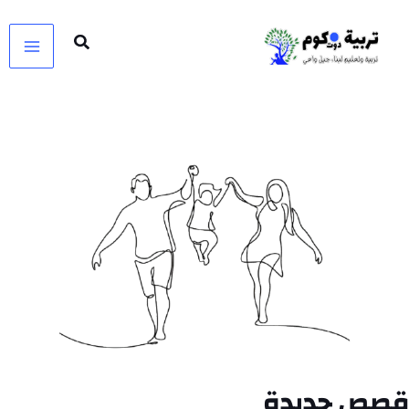
خطي
لى
لمحتوى
قصص جديدة