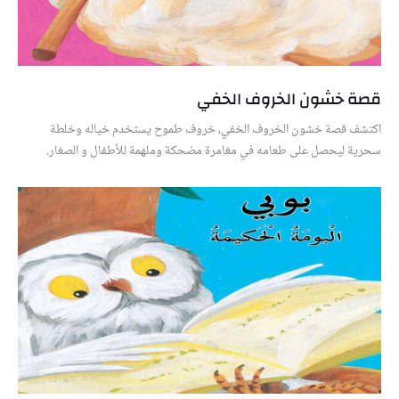
قصة خشون الخروف الخفي
اكتشف قصة خشون الخروف الخفي، خروف طموح يستخدم خياله وخلطة
سحرية ليحصل على طعامه في مغامرة مضحكة وملهمة للأطفال و الصغار.