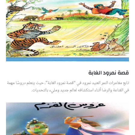
قصة نمرود الغابة
تابع مغامرات النمر العنيد نمرود في “قصة نمرود الغابة”، حيث يتعلم دروسًا مهمة
في القناعة والرضا أثناء استكشافه لعالم جديد ومليء بالتحديات.