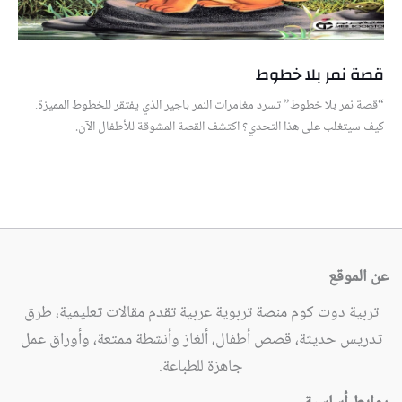
قصة نمر بلا خطوط
“قصة نمر بلا خطوط” تسرد مغامرات النمر باجير الذي يفتقر للخطوط المميزة.
كيف سيتغلب على هذا التحدي؟ اكتشف القصة المشوقة للأطفال الآن.
عن الموقع
تربية دوت كوم منصة تربوية عربية تقدم مقالات تعليمية، طرق
تدريس حديثة، قصص أطفال، ألغاز وأنشطة ممتعة، وأوراق عمل
جاهزة للطباعة.