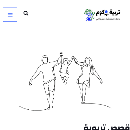
خطي
لى
لمحتوى
قصص تربوية