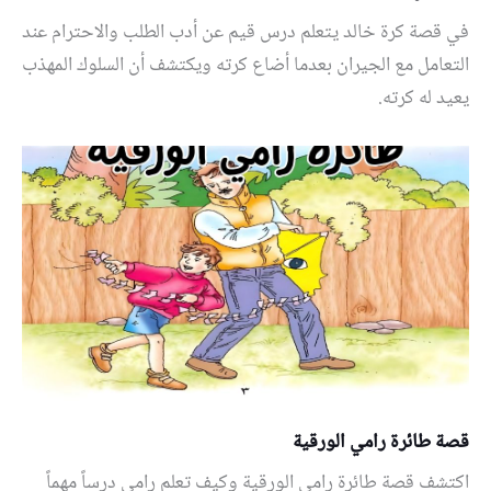
في قصة كرة خالد يتعلم درس قيم عن أدب الطلب والاحترام عند
التعامل مع الجيران بعدما أضاع كرته ويكتشف أن السلوك المهذب
يعيد له كرته.
قصة طائرة رامي الورقية
اكتشف قصة طائرة رامي الورقية وكيف تعلم رامي درساً مهماً