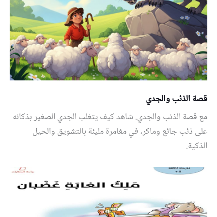
قصة الذئب والجدي
مع قصة الذئب والجدي. شاهد كيف يتغلب الجدي الصغير بذكائه
على ذئب جائع وماكر، في مغامرة مليئة بالتشويق والحيل
الذكية.