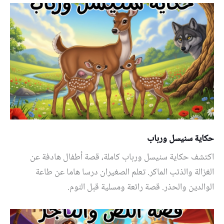
حكاية سنيسل ورباب
اكتشف حكاية سنيسل ورباب كاملة، قصة أطفال هادفة عن
الغزالة والذئب الماكر. تعلم الصغيران درسا هاما عن طاعة
الوالدين والحذر. قصة رائعة ومسلية قبل النوم.