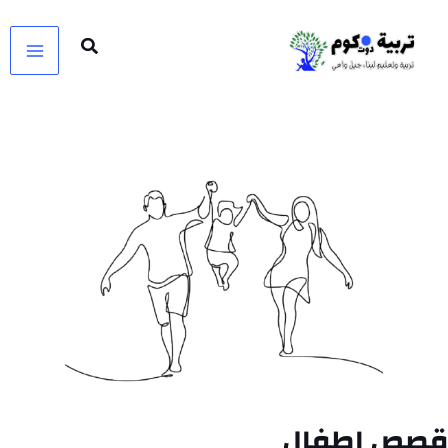
خطي
لى
لمحتوى
قصص اطفال