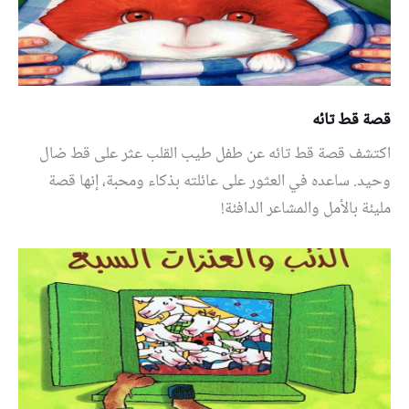
قصة قط تائه
اكتشف قصة قط تائه عن طفل طيب القلب عثر على قط ضال
وحيد. ساعده في العثور على عائلته بذكاء ومحبة، إنها قصة
مليئة بالأمل والمشاعر الدافئة!