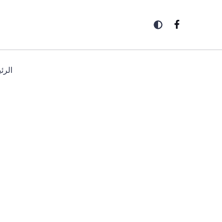
خطي
لى
لمحتوى
الرئ