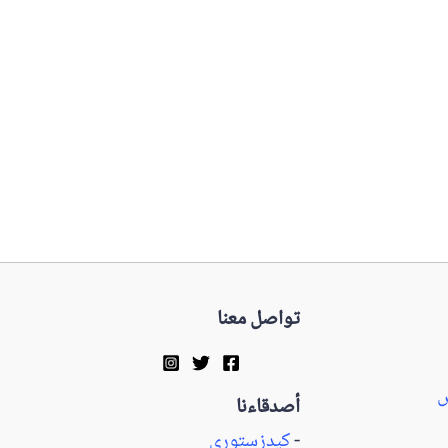
تواصل معنا
س
أصدقاءنا
-
كيدزستوري