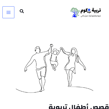
خطي
لى
لمحتوى
قصص أطفال تربوية