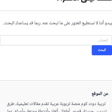
يبدو أننا لا نستطيع العثور على ما تبحث عنه. ربما قد يساعدك البحث.
لبحث
ن:
عن الموقع
تربية دوت كوم منصة تربوية عربية تقدم مقالات تعليمية، طرق
تدريس حديثة، قصص أطفال، ألغاز وأنشطة ممتعة، وأوراق عمل