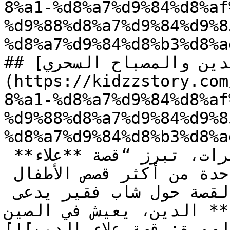
8%a1-%d8%a7%d9%84%d8%af
%d9%88%d8%a7%d9%84%d9%8
%d8%a7%d9%84%d8%b3%d8%a
## [علاء الدين والمصباح السحري]
(https://kidzzstory.com
8%a1-%d8%a7%d9%84%d8%af
%d9%88%d8%a7%d9%84%d9%8
%d8%a7%d9%84%d8%b3%d8%a
في عالم مليء بالسحر والمغامرات، تبرز “قصة **علاء** 
الدين والمصباح السحري” كواحدة من أكثر قصص الأطفال 
شهرة وإثارة. تدور أحداث القصة حول شاب فقير يدعى 
ء** الدين، يعيش في الصين…
[![الصورة: قصة علاء الدين]