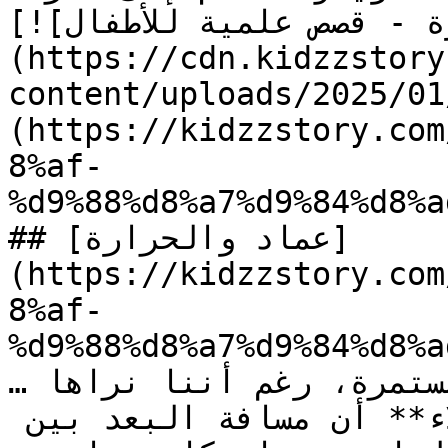
[![الصورة: قصة عماد والحرارة - قصص علمية للأطفال]
(https://cdn.kidzzstory
content/uploads/2025//عماد-والحرارة_1.jpg)]
(https://kidzzstory.com
8%af-
%d9%88%d8%a7%d9%84%d8%a
## [عماد والحرارة]
(https://kidzzstory.com
8%af-
%d9%88%d8%a7%d9%84%d8%a
…تتكون من جزيئات في حركة مستمرة، رغم أننا نراها 
ساكنة. يوضح صديقه **علاء** أن مسافة البعد بين 