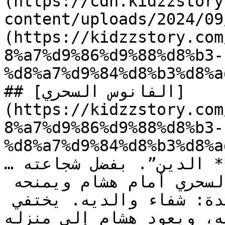
(https://cdn.kidzzstory
content/uploads/2024//الفانوس-السحري.jpg)]
(https://kidzzstory.com
8%a7%d9%86%d9%88%d8%b3-
%d8%a7%d9%84%d8%b3%d8%a
## [الفانوس السحري]
(https://kidzzstory.com
8%a7%d9%86%d9%88%d8%b3-
%d8%a7%d9%84%d8%b3%d8%a
…يتحول ليكون “فانوس **علاء** الدين”. بفضل شجاعته 
وصدقه، يظهر مارد الفانوس السحري أمام هشام ويمنحه 
فرصة لتحقيق أمنيته الوحيدة: شفاء والديه. يختفي 
ه، ويعود هشام إلى منزله…