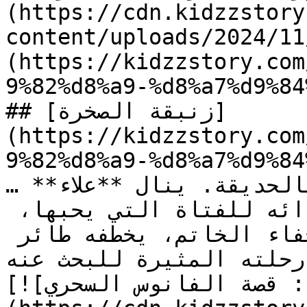
(https://cdn.kidzzstory
content/uploads/2024//زنبقة-الصخرة_1.jpg)]
(https://kidzzstory.com
9%82%d8%a9-%d8%a7%d9%84
## [زنبقة الصخرة]
(https://kidzzstory.com
9%82%d8%a9-%d8%a7%d9%84
…ويحب زراعة الأزهار والعناية بالحديقة. ينال **علاء** 
خاتمًا ثمينًا من عمه ويخطط لإهدائه للفتاة التي يحبها، 
زينة. لكن عند محاولة إخفاء الخاتم، يخطفه طائر 
رحلته المثيرة للبحث عنه….
[![الصورة: قصة الفانوس السحري]