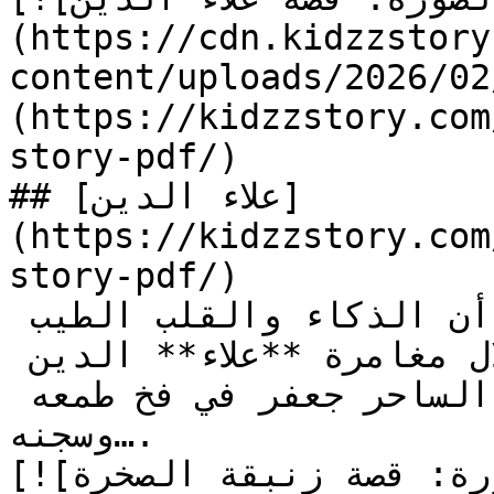
(https://cdn.kidzzstory
content/uploads/2026//علاء-الدين_1.jpg)]
(https://kidzzstory.com
story-pdf/)

## [علاء الدين]
(https://kidzzstory.com
story-pdf/)

تعلم قصة **علاء** الدين أن الذكاء والقلب الطيب 
يهزمان الطمع والشر من خلال مغامرة **علاء** الدين 
واستخدمه حيلة ذكية لإيقاع الساحر جعفر في فخ طمعه 
وسجنه….

[![الصورة: قصة زنبقة الصخرة]