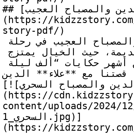
## [علاء الدين والمصباح العجيب]
(https://kidzzstory.com
story-pdf/)

تأخذنا قصة **علاء** الدين والمصباح العجيب في رحلة 
ساحرة إلى بلاد الشرق القديمة، حيث الخيال يمتزج 
بالمغامرة في واحدة من أشهر حكايات “ألف ليلة 
قصتنا مع **علاء** الدين،…
[![الصورة: قصة علاء الدين والمصباح السحري]
(https://cdn.kidzzstory
content/uploads/2024//علاء-الدين-والمصباح-
السحري_1.jpg)]
(https://kidzzstory.com