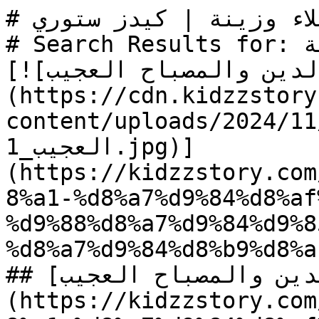
# البحث عن علاء وزينة | كيدز ستوري

# Search Results for: علاء وزينة

[![الصورة: قصة علاء الدين والمصباح العجيب]
(https://cdn.kidzzstory
content/uploads/2024//علاء-الدين-والمصباح-
العجيب_1.jpg)]
(https://kidzzstory.com
8%a1-%d8%a7%d9%84%d8%af
%d9%88%d8%a7%d9%84%d9%8
%d8%a7%d9%84%d8%b9%d8%a
## [علاء الدين والمصباح العجيب]
(https://kidzzstory.com