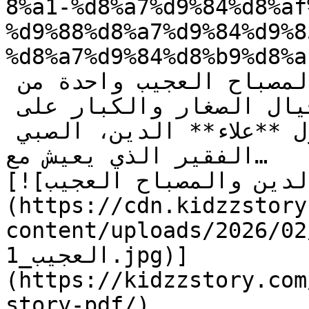
8%a1-%d8%a7%d9%84%d8%af
%d9%88%d8%a7%d9%84%d9%8
%d8%a7%d9%84%d8%b9%d8%a
تعتبر قصة **علاء** الدين والمصباح العجيب واحدة من 
أجمل قصص الأطفال التي تأسر خيال الصغار والكبار على 
حد سواء. تدور أحداث القصة حول **علاء** الدين، الصبي 
الفقير الذي يعيش مع…

[![الصورة: قصة علاء الدين والمصباح العجيب]
(https://cdn.kidzzstory
content/uploads/2026//علاء-الدين-والمصباح-
العجيب_1.jpg)]
(https://kidzzstory.com
story-pdf/)
