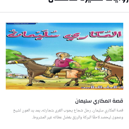
قصة المكاري سليمان
قصة المكاري سليمان، رجل شجاع يجوب القرى بتجارته، يمد يد العون لشيخ
وعجوز، ليحصد لاحقًا البركة والرزق بفضل عطائه غير المشروط.