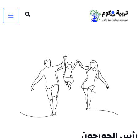
خطي
لى
لمحتوى
رأس الجورجون