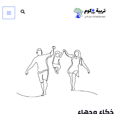
خطي
لى
لمحتوى
ذكاء ودهاء