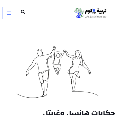
خطي
لى
لمحتوى
حكايات هانسل وغريتل