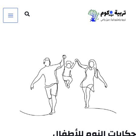
خطي
لى
لمحتوى
حكايات النوم للأطفال