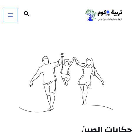
خطي
لى
لمحتوى
حكايات الصين