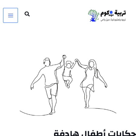
خطي
لى
لمحتوى
حكايات أطفال هادفة