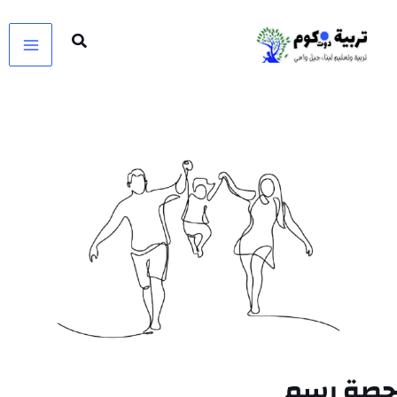
خطي
لى
لمحتوى
حصة رسم