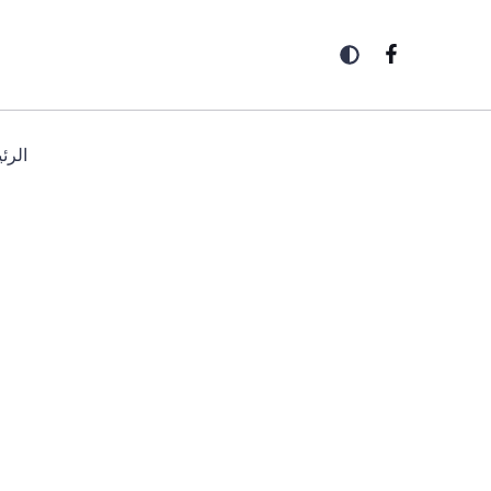
خطي
لى
لمحتوى
الرئ