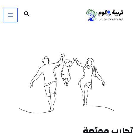
خطي
لى
لمحتوى
تجارب ممتعة