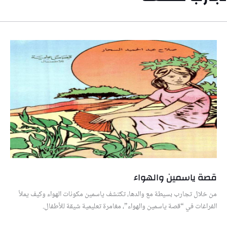
قصة ياسمين والهواء
من خلال تجارب بسيطة مع والدها، تكتشف ياسمين مكونات الهواء وكيف يملأ
الفراغات في “قصة ياسمين والهواء”، مغامرة تعليمية شيقة للأطفال.