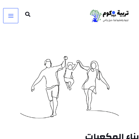
خطي
لى
لمحتوى
بناء المكعبات