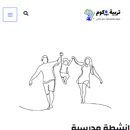
خطي
لى
لمحتوى
انشطة مدرسية