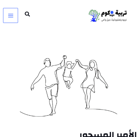
خطي
لى
لمحتوى
الأمير المسحور