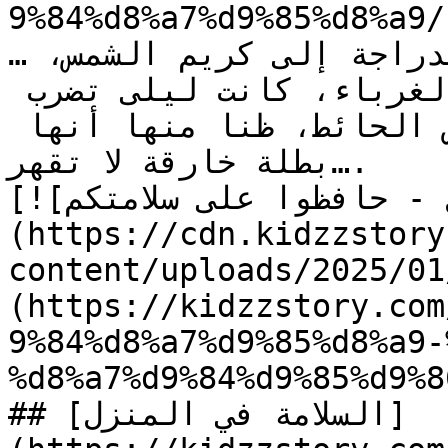
9%84%d8%a7%d9%85%d8%a9/)
…تحرمها من المتعة. من خوذة الدراجة إلى كريم الشمس، 
ومن قواعد المرور إلى تجنب الغرباء، كانت ليلى تضرب 
بكل هذه **التعليمات** عرض الحائط، ظنا منها أنها 
بطلة خارقة لا تقهر….

[![الصورة: السلامة في المنزل - حافظوا على سلامتكم]
(https://cdn.kidzzstory
content/uploads/2025//السلامة-في-المنزل_1.jpg)]
(https://kidzzstory.com
9%84%d8%a7%d9%85%d8%a9-
%d8%a7%d9%84%d9%85%d9%8
## [السلامة في المنزل]