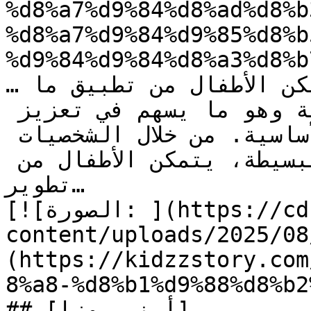
%d8%a7%d9%84%d8%ad%d8%b
%d8%a7%d9%84%d9%85%d8%b
%d9%84%d9%84%d8%a3%d8%b
…التعلم مغامرة مشوقة. يتمكن الأطفال من تطبيق ما 
تعلموه في حياتهم الواقعية وهو ما يسهم في تعزيز 
مهاراتهم الحسابية الأساسية. من خلال الشخصيات 
المرسومة و**التعليمات** البسيطة، يتمكن الأطفال من 
تطوير…

[![الصورة: ](https://cdn.kidzzstory.com/wp-
content/uploads/2025//أرنب-روزا_1.jpg)]
(https://kidzzstory.com
8%a8-%d8%b1%d9%88%d8%b2
## [أرنب روزا]