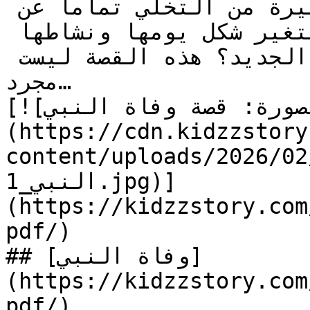
اللذيذة. هل ستتمكن منيرة من التخلي تماما عن 
حلوياتها المفضلة؟ وكيف سيتغير شكل يومها ونشاطها 
بعد **اتباع** هذا النظام الجديد؟ هذه القصة ليست 
مجرد…

[![الصورة: قصة وفاة النبي]
(https://cdn.kidzzstory
content/uploads/2026//حياة-النبي-12-وفاة-
النبي_1.jpg)]
(https://kidzzstory.com
pdf/)

## [وفاة النبي]
(https://kidzzstory.com
pdf/)
