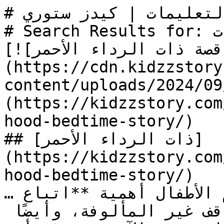
# البحث عن اتباع التعليمات | كيدز ستوري

# Search Results for: اتباع التعليمات

[![الصورة: قصة ذات الرداء الأحمر]
(https://cdn.kidzzstory
content/uploads/2024//ذات-الرداء-الأحمر.jpg)]
(https://kidzzstory.com
hood-bedtime-story/)

## [ذات الرداء الأحمر]
(https://kidzzstory.com
hood-bedtime-story/)

…قصة مليئة بالعبر، حيث يتعلم الأطفال أهمية **اتباع 
التعليمات**، والحذر من المواقف غير المألوفة، وأيضًا 