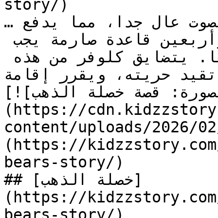
story/)

…ويلطخ الأرض بالألوان، ويشخر بصوت عال جدا، مما يدفع 
صوفيا المزعجة لكتابة تسع وأربعين قاعدة صارمة يجب 
عليه **اتباع**ها بحذافيرها. يتضايق كلوفر من هذه 
تقيد حريته، ويقرر إقامة…
[![الصورة: قصة خصلة الذهب]
(https://cdn.kidzzstory
content/uploads/2026//خصلة-الذهب_1.jpg)]
(https://kidzzstory.com
bears-story/)

## [خصلة الذهب]
(https://kidzzstory.com
bears-story/)
