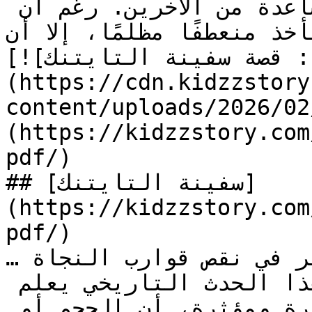
تقدير قوة التعاون والمساعدة من الآخرين. رغم أن 
خذ منعطفًا مظلمًا، إلا أن…
[![الصورة: قصة سفينة التايتنك]
(https://cdn.kidzzstory
content/uploads/2026//سفينة-التايتنك_1.jpg)]
(https://kidzzstory.com
pdf/)

## [سفينة التايتنك]
(https://kidzzstory.com
pdf/)

…جليدي كشف عن الخلل الكبير في نقص قوارب النجاة 
وعدم جاهزية الطاقم. هذا الحدث التاريخي يعلم 
الأطفال، بطريقة غير مباشرة ومؤثرة، أن الحجم أو 