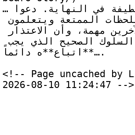
…استمتاعه بالمطاردة اللطيفة في النهاية. دعوا 
أطفالكم يعيشون هذه اللحظات الممتعة ويتعلمون 
بأنفسهم أن الحدود الشخصية للآخرين مهمة، وأن الاعتذار 
وتجنب تكرار الخطأ هو السلوك الصحيح الذي يجب 
**اتباع**ه دائماً….

<!-- Page uncached by L
2026-08-10 11:24:47 -->