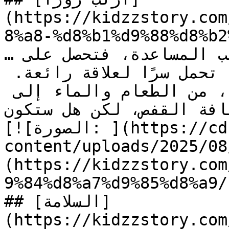
(https://kidzzstory.com
8%a8-%d8%b1%d9%88%d8%b2
…المغامرة عندما تقرر روزا طلب المساعدة، فتحصل على 
قائمة خطوات تبدو بسيطة لكنها تحمل سرًا لعلاقة رائعة. 
تتبع روزا **التعليمات** بدقة، من الطعام والماء إلى 
ظافة القفص، لكن هل ستكون…
[![الصورة: ](https://cdn.kidzzstory.com/wp-
content/uploads/2025//أعتني-بنفسي-السلامة_1.jpg)]
(https://kidzzstory.com
9%84%d8%a7%d9%85%d8%a9/)
## [السلامة]
(https://kidzzstory.com