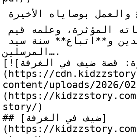
ازرع في قلب طفلك حب النبي ﷺ والعمل بوصاياه الأخيرة 
في حجة الوداع من خلال قصة وفاته المؤثرة، وعلمه قيم 
العفو والصبر والثبات على الدين و**اتباع** سنة سيد 
المرسلين….

[![الصورة: قصة ضيف في الغرفة]
(https://cdn.kidzzstory
content/uploads/2026//ضيف-في-الغرفة_1.jpg)]
(https://kidzzstory.com
story/)

## [ضيف في الغرفة]
(https://kidzzstory.com