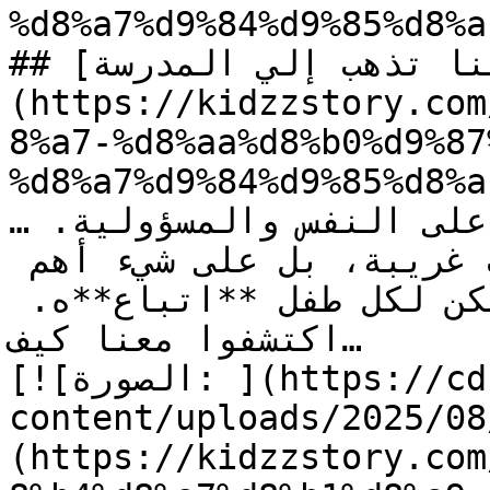
%d8%a7%d9%84%d9%85%d8%a
## [جينا تذهب إلي المدرسة]
(https://kidzzstory.com
8%a7-%d8%aa%d8%b0%d9%87
%d8%a7%d9%84%d9%85%d8%a
…تقوم بها هي درس في الاعتماد على النفس والمسؤولية. 
القصة لا تحتوي على مفاجآت غريبة، بل على شيء أهم 
بكثير: روتين بسيط وناجح يمكن لكل طفل **اتباع**ه. 
اكتشفوا معنا كيف…

[![الصورة: ](https://cdn.kidzzstory.com/wp-
content/uploads/2025//الإشارة-خضراء_1.jpg)]
(https://kidzzstory.com