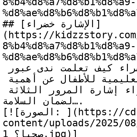
8%b4%d8%a7%d8%b1%d8%a9-
%d8%ae%d8%b6%d8%b1%d8%a
## [الإشارة خضراء]
(https://kidzzstory.com
8%b4%d8%a7%d8%b1%d8%a9-
%d8%ae%d8%b6%d8%b1%d8%a
اكتشفوا في قصة الإشارة خضراء كيف تعلمت ندى عبور 
الشارع بأمان. حكاية تعليمية للأطفال عن أهمية 
**اتباع** قواعد المرور وأضواء إشارة المرور الثلاثة 
لضمان السلامة….

[![الصورة: ](https://cdn.kidzzstory.com/wp-
content/uploads/2025//لماذا-يجب-علي-أن-آكل-أكلا-
صحيا؟_1.jpg)]