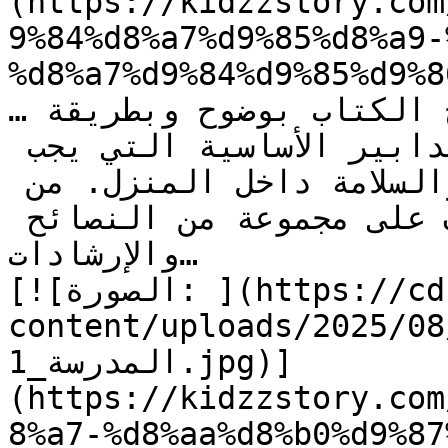
(https://kidzzstory.com
9%84%d8%a7%d9%85%d8%a9-
%d8%a7%d9%84%d9%85%d9%8
…اللحظات الحاسمة. يشرح الكتاب بوضوح وبطريقة 
متسلسلة أهم الإرشادات والتدابير الأساسية التي يجب 
**اتباع**ها لضمان الحماية والسلامة داخل المنزل. من 
خلال قراءة هذا الكتاب، ستتعرف على مجموعة من النصائح 
والإرشادات…

[![الصورة: ](https://cdn.kidzzstory.com/wp-
content/uploads/2025//جينا-تذهب-إلي-
المدرسة_1.jpg)]
(https://kidzzstory.com
8%a7-%d8%aa%d8%b0%d9%87