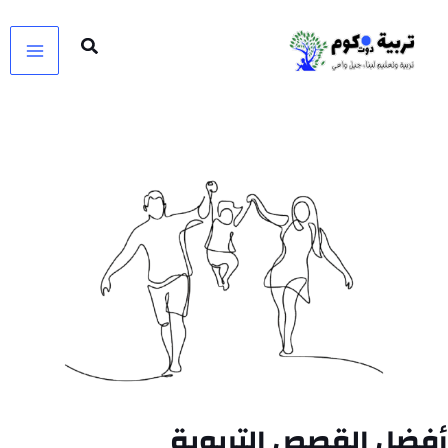
خطي
لى
لمحتوى
أفضل القصص التربوية