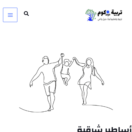
خطي
لى
لمحتوى
أساطير شرقية