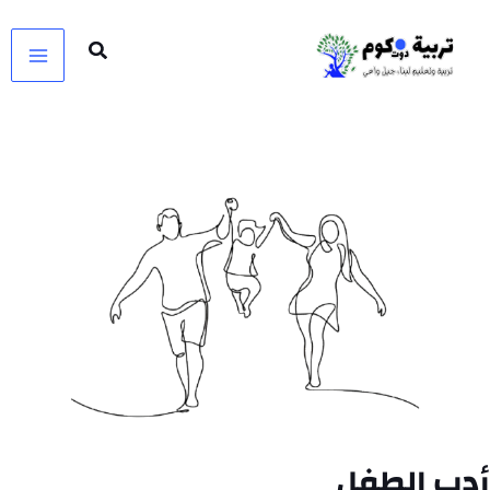
خطي
لى
لمحتوى
أدب الطفل