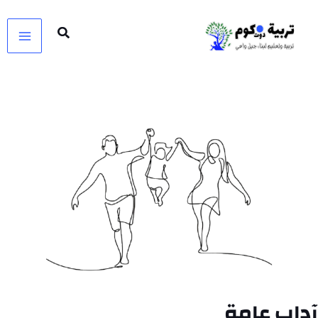
خطي
لى
لمحتوى
آداب عامة