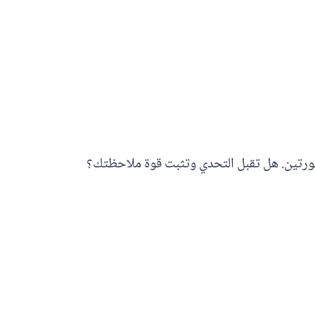
الصورتين. هل تقبل التحدي وتثبت قوة ملاحظتك؟