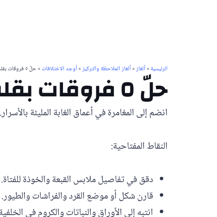
الرئيسية
»
ألغاز
»
ألغاز الملاحظة والتركيز
»
أوجد الاختلافات
» حلّ ٥ فروقات بقلب الغابة | لغز #12
حلّ ٥ فروقات بقلب الغابة | لغز #12
انضم إلى المغامرة في أعماق الغابة المليئة بالأس
النقاط المفتاحية:
دقق في تفاصيل ملابس القبعة والخوذة للفتاة.
قارن شكل أو موضع القرد والفراشات والطيور.
انتبه إلى الأوراق والنباتات والكروم في الخلفية