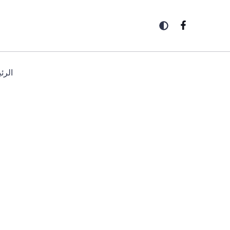
خطي
لى
لمحتوى
الرئ