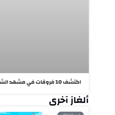
اكتشف 10 فروقات في مشهد الشارع | لغز #18
ألغاز آخرى
أوجد الاختلافات