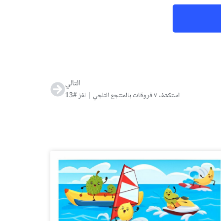
Next
التالي
استكشف ٧ فروقات بالمنتجع الثلجي | لغز #13