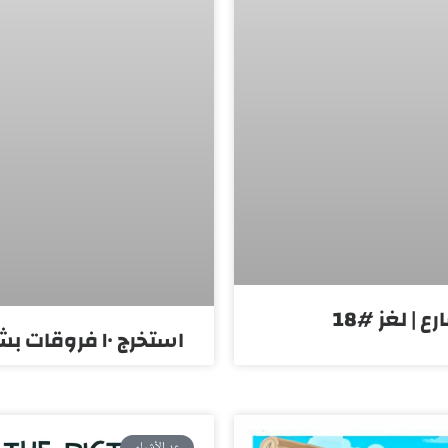
استخرج ١٠ فروقات بشاطئ الفواكه | لغز #15
عد الأشياء