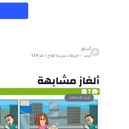
Prev
السابق
أوجد ١٠ فروقات بمزرعة الفلاح | لغز #11
ألغاز مشابهة
أوجد الاختلافات